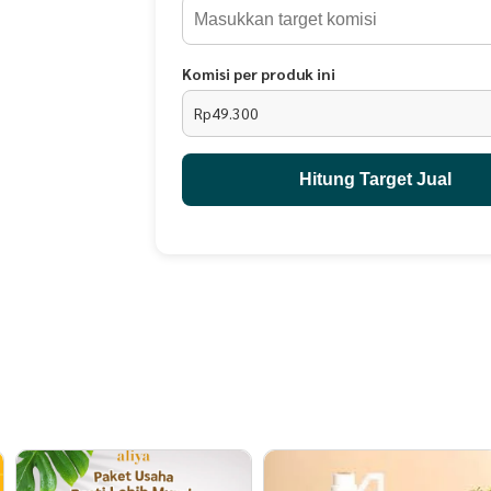
kualitas hidup berkeluarga.
KOMPOSISI:
Mel Depuratum (Madu murni) : 320 gr
Komisi per produk ini
Eurycoma Longifolia Radix Extract (Pasak bumi/tong
Rp49.300
Pimpinella Pruatjan Radix Extract (Purwaceng) : 10
Zingiber Officinale Rhizoma Extract (Jahe Merah) :
Hitung Target Jual
MANFAAT KOMPOSISI ADAMCORE:
Mel Depuratum (Madu murni).
Madu yang digunakan adalah madu Sumatra, yang 
kandungan Propolis, Bee Pollen, dan Royal Jelly.
1. Meningkatkan imunitas tubuh
2. Enargy booster
3. Meningkatkan Kesehatan kulit dan wajah
4. Menurunkan tekanan darah
5. Menurunkan kadar cholesterol
6. Menurunkan trigliserid
7. Menjaga Kesehatan saluran cerna
8. Membantu penyembuhan luka
9. Menjaga Kesehatan organ dalam
10. Membuat tidur lebih nyenyak.