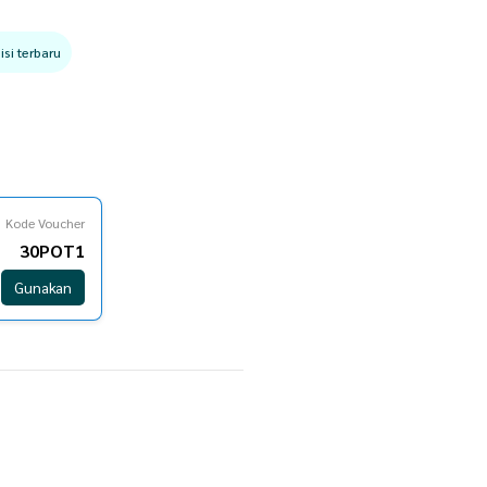
si terbaru
Kode Voucher
30POT1
Gunakan