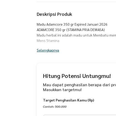
Deskripsi Produk
Madu Adamcore 350 gr Expired Januari 2026
ADAMCORE 350 gr (STAMINA PRIA DEWASA)
Madu herbal ini adalah madu untuk Membatu memel
Mens Stamina
Merupakan kombinasi antara madu dengan herbal
Selengkapnya
manfaat bagi Kesehatan dan stamina pria.
Madu yang sudah dikenal dengan berbagai manfaa
daya tahan tubuh, energy Booster (meningkatkan
manfaat lainnya.
Herbal yang menjadi kombinasi dari madu ini, ada
Hitung Potensi Untungmu!
manfaatnya sejak zaman dulu dan banyak penelit
meningkatkan stamina pria.
Mau dapat penghasilan berapa dari pr
Masukkan targetmu!
Secara umum, madu ini dapat meningkatkan kuali
manfaat yang terkandung di dalamnya, menjadikan
Target Penghasilan Kamu (Rp)
sehat, penuh energi dan juga memiliki Kesehatan 
Dengan ramuan rahasia dan istimewa kami, Adamc
Contoh: 500.000
untuk Kesehatan pria secara umum, juga sangat