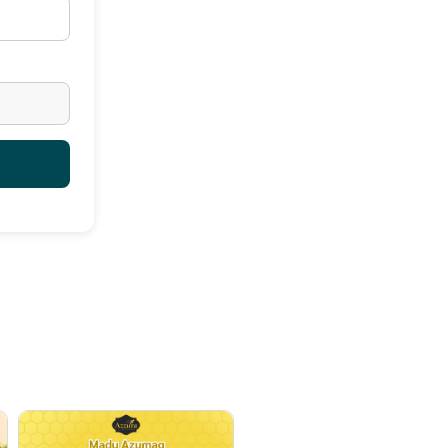
kat Ali) : 10 gr
 gr
 10 gr
memiliki khaisat yang nyata, dengan