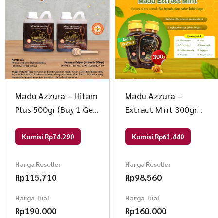
Madu Azzura – Hitam
Madu Azzura –
Plus 500gr (Buy 1 Get
Extract Mint 300gr
1) 500 gr Madu
(Buy 1 Get 1) 300gr
Madu
Komisi Rp74.290
Komisi Rp61.440
Harga Reseller
Harga Reseller
Rp
115.710
Rp
98.560
Harga Jual
Harga Jual
Rp
190.000
Rp
160.000