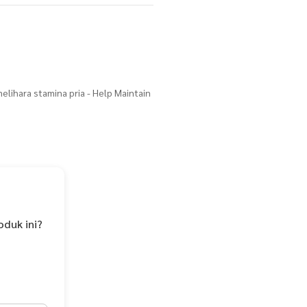
ihara stamina pria - Help Maintain
 berkhasiat yang memberikan
tnya, seperti untuk meningkatkan
 energi), juga banyak memberikan
lah herbal yang sudah diketahui
ian yang menunjukkan manfaat untuk
oduk ini?
tas hidup seseorang, karena dengan
 seseorang menjadi lebih bugar,
reproduksi (seksual) yang prima.
ore akan memberi manfaat yang baik
 bermanfaat dalam meningkatkan