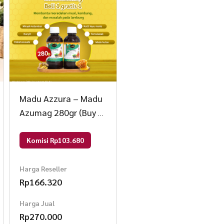
ngkat Ali/Long Jack))
Long Jack adalah tumbuhan pohon
Malaysia dan Indonesia bagian barat.
aitu sebagai herbal kejantanan.
pa mineral (fe, Co, Mg, Zn) saponin,
(pembentukan) hormon steroid salah
Madu Azzura – Madu
l) adalah
Azumag 280gr (Buy 1
Get 1) 280 gr Madu
ingkatkan durasi ereksi)
Komisi Rp103.680
Harga Reseller
(Afrodisiak)
Rp
166.320
a)
perma, untuk mengatasi kesuburan)
Harga Jual
Rp
270.000
gkatkan ketahanan ereksi pria),