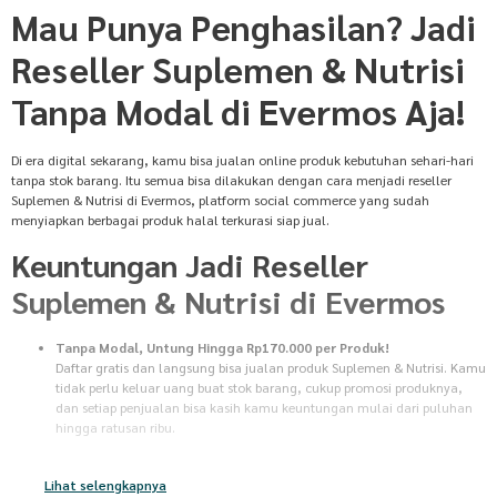
Mau Punya Penghasilan? Jadi
Reseller Suplemen & Nutrisi
Tanpa Modal di Evermos Aja!
Di era digital sekarang, kamu bisa jualan online produk kebutuhan sehari-hari
tanpa stok barang. Itu semua bisa dilakukan dengan cara menjadi reseller
Suplemen & Nutrisi di Evermos, platform social commerce yang sudah
menyiapkan berbagai produk halal terkurasi siap jual.
Keuntungan Jadi Reseller
Suplemen & Nutrisi di Evermos
Tanpa Modal, Untung Hingga Rp170.000 per Produk!
Daftar gratis dan langsung bisa jualan produk Suplemen & Nutrisi. Kamu
tidak perlu keluar uang buat stok barang, cukup promosi produknya,
dan setiap penjualan bisa kasih kamu keuntungan mulai dari puluhan
hingga ratusan ribu.
Tanpa Stok Barang
Tidak perlu pusing mikirin gudang atau packing untuk jualan produk
Lihat selengkapnya
Suplemen & Nutrisi. Begitu pembeli bayar, semua proses dari persiapan