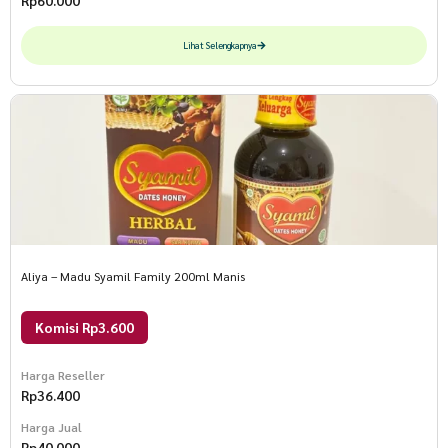
Rp
60.000
Lihat Selengkapnya
Aliya – Madu Syamil Family 200ml Manis
Komisi Rp3.600
Harga Reseller
Rp
36.400
Harga Jual
Rp
40.000