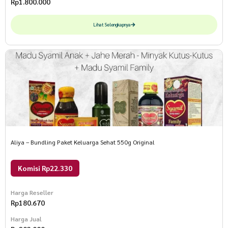
Rp
1.800.000
Lihat Selengkapnya
Aliya – Bundling Paket Keluarga Sehat 550g Original
Komisi Rp22.330
Harga Reseller
Rp
180.670
Harga Jual