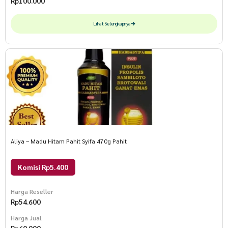
Rp
100.000
Lihat Selengkapnya
Aliya – Madu Hitam Pahit Syifa 470g Pahit
Komisi Rp5.400
Harga Reseller
Rp
54.600
Harga Jual