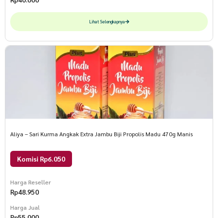
Lihat Selengkapnya
Aliya – Sari Kurma Angkak Extra Jambu Biji Propolis Madu 470g Manis
Komisi Rp6.050
Harga Reseller
Rp
48.950
Harga Jual
Rp
55.000