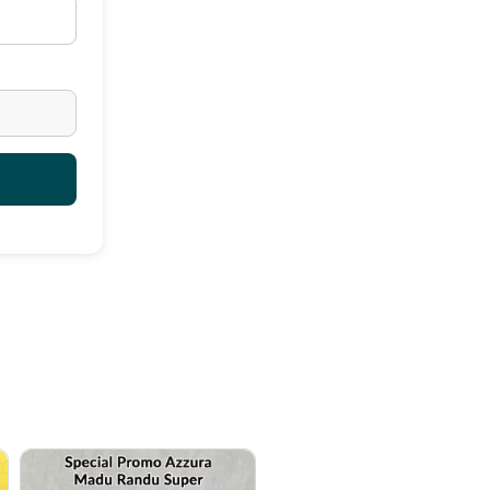
kan memberikan manfaat yang
n konsumen akan sangat dimudahkan