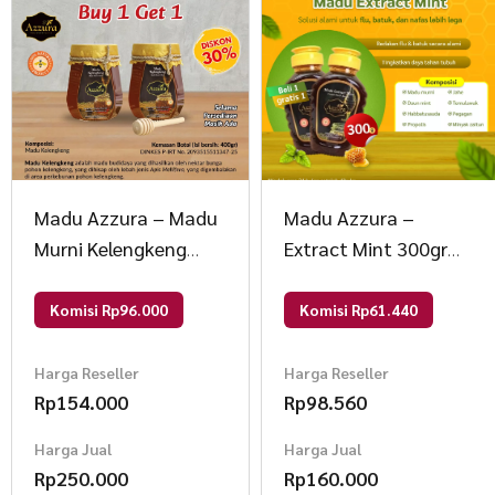
Madu Azzura – Madu
Madu Azzura –
Murni Kelengkeng
Extract Mint 300gr
400gr (Buy 1 Get 1)
(Buy 1 Get 1) 300gr
400gr / Pcs Madu
Madu
Komisi Rp96.000
Komisi Rp61.440
Harga Reseller
Harga Reseller
Rp
154.000
Rp
98.560
Harga Jual
Harga Jual
Rp
250.000
Rp
160.000