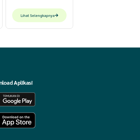
Lihat Selengkapnya
sfor, Na, Zn, juga vitamin yang
alam madu juga terdapat enzim
i, jamur dan virus.
load Aplikasi
 dapat meningkatkan imunitas