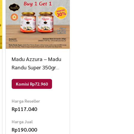
l Jelly
Madu Azzura – Madu
Randu Super 350gr
(Buy 1 Get 1) 350gr /
pcs Madu
Komisi Rp72.960
memiliki khaisat yang nyata, dengan
Harga Reseller
Rp
117.040
Harga Jual
Rp
190.000