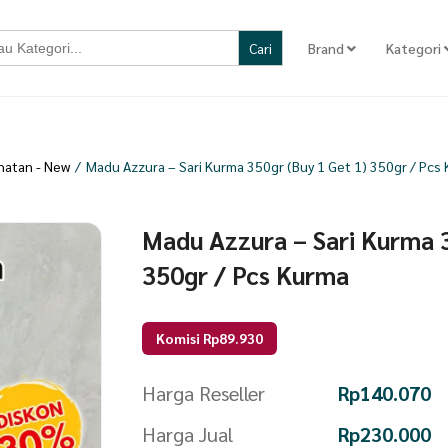
Brand
Kategori
atan - New
/
Madu Azzura – Sari Kurma 350gr (Buy 1 Get 1) 350gr / Pcs
Madu Azzura – Sari Kurma 3
350gr / Pcs Kurma
Komisi Rp89.930
Harga Reseller
Rp
140.070
Harga Jual
Rp
230.000