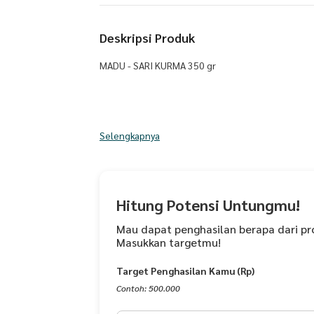
Deskripsi Produk
MADU - SARI KURMA 350 gr
Madu Sari Kurma, adalah kombinasi antara Madu 
Selengkapnya
Sumbawa super yang mengandung Propolis, Bee Pol
manfaat yang banyak, yaitu untuk meningkatkan i
Hitung Potensi Untungmu!
juga sebagai pencegah terjadinya penyakit dan d
Mau dapat penghasilan berapa dari pr
Masukkan targetmu!
Target Penghasilan Kamu (Rp)
Sedangkan Kurma, adalah makanan kesukaan nabi 
disamping untuk mencukupi gizi dan kalori, juga
Contoh: 500.000
pencernaan, mencegah dan mengobati berbagai pe