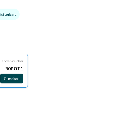
si terbaru
Kode Voucher
30POT1
Gunakan