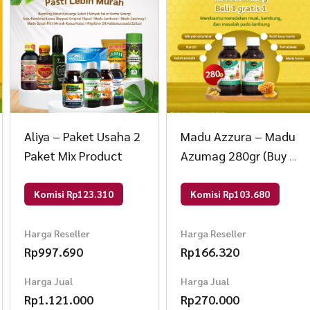
Memiliki kandungan Propolis, Bee Pollen dan Roya
MANFAAT KOMPOSISI :
Aliya – Paket Usaha 2
Madu Azzura – Madu
Paket Mix Product
Azumag 280gr (Buy 1
Mel Depuratum (Madu murni).
Get 1) 280 gr Madu
Komisi Rp123.310
Komisi Rp103.680
Madu yang digunakan adalah madu Sumatra, yang 
Harga Reseller
Harga Reseller
kandungan Propolis, Bee Pollen, dan Royal Jelly.
Rp
997.690
Rp
166.320
Harga Jual
Harga Jual
Rp
1.121.000
Rp
270.000