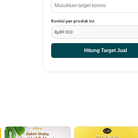
Dua kombinasi minuman dan makanan super ini, a
Komisi per produk ini
banyak, dan dengan bentuk minuman, menjadika
Rp89.930
dalam mengkonsumsi madu ini.
Hitung Target Jual
KOMPOSISI:
Madu Sumbawa Super (Mel Depuratum)
Sari Kurma Tamr (Phoenix dactylifera)