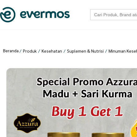
Search
for:
Beranda
/
Produk
/
Kesehatan
/
Suplemen & Nutrisi
/
Minuman Keseh