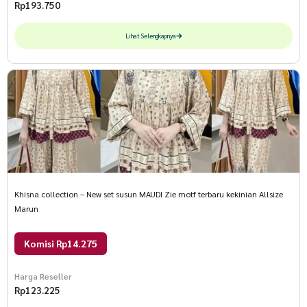
Rp
193.750
Lihat Selengkapnya
Khisna collection – New set susun MAUDI Zie motf terbaru kekinian Allsize
Marun
Komisi Rp14.275
Harga Reseller
Rp
123.225