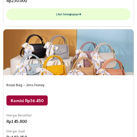
Rp
230.000
Lihat Selengkapnya
Rosie Bag – Jims Honey
Komisi Rp36.450
Harga Reseller
Rp
145.800
Harga Jual