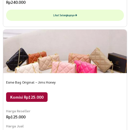
Rp
240.000
Lihat Selengkapnya
Esme Bag Original – Jims Honey
Komisi Rp125.000
Harga Reseller
Rp
125.000
Harga Jual