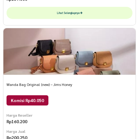
Lihat Selengkapnya
Wanda Bag Original (new) – Jims Honey
Komisi Rp40.050
Harga Reseller
Rp
160.200
Harga Jual
Rp
200.250