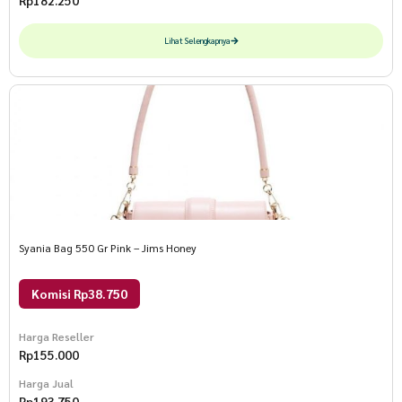
Rp
182.250
Lihat Selengkapnya
Syania Bag 550 Gr Pink – Jims Honey
Komisi Rp38.750
Harga Reseller
Rp
155.000
Harga Jual
Rp
193.750