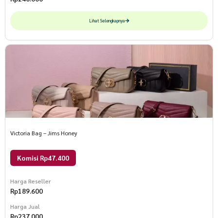
Lihat Selengkapnya
Victoria Bag – Jims Honey
Komisi Rp47.400
Harga Reseller
Rp
189.600
Harga Jual
Rp
237.000