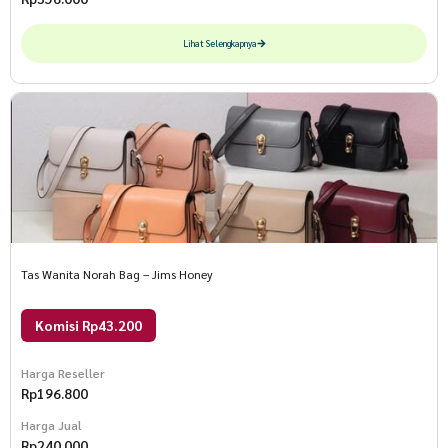
Lihat Selengkapnya
Tas Wanita Norah Bag – Jims Honey
Komisi Rp43.200
Harga Reseller
Rp
196.800
Harga Jual
Rp
240.000