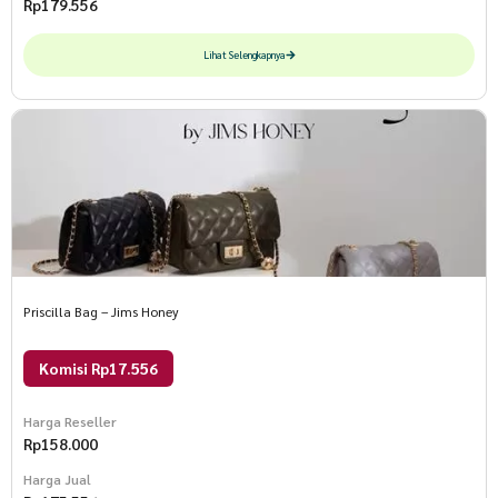
Rp
179.556
Lihat Selengkapnya
Priscilla Bag – Jims Honey
Komisi Rp17.556
Harga Reseller
Rp
158.000
Harga Jual