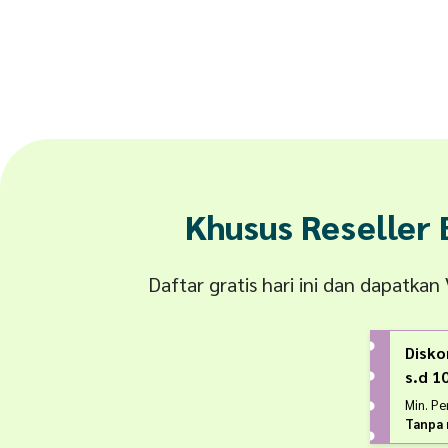
Khusus Reseller
Daftar gratis hari ini dan dapatka
Disko
s.d 
Min. P
Tanpa 