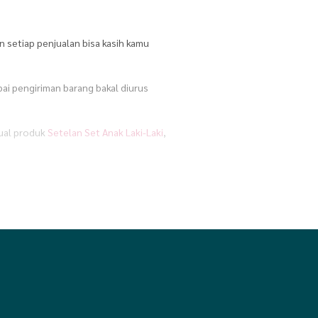
n setiap penjualan bisa kasih kamu
pai pengiriman barang bakal diurus
jual produk
Setelan Set Anak Laki-Laki
,
shion Muslim
,
Ibu & Bayi
,
Kebutuhan
Ibadah
,
Peralatan Olahraga
,
anita
,
Top Produk
,
Travel
,
Travel
ia sosial. Jadi, kamu bisa langsung
kerja kantoran, atau bahkan pas lagi