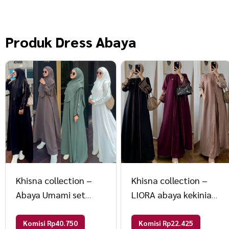
Produk
Dress Abaya
Khisna collection –
Khisna collection –
Abaya Umami set
LIORA abaya kekinian
hijab nutup dada
no bros Allsize Marun
akses kancing
Komisi Rp40.750
Komisi Rp22.425