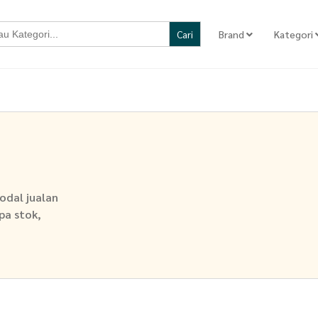
Brand
Kategori
odal jualan
npa stok,