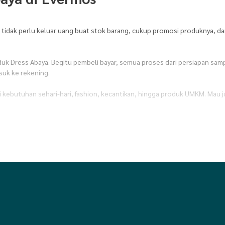
u tidak perlu keluar uang buat stok barang, cukup promosi produknya, da
duk Dress Abaya. Begitu pembeli bayar, semua proses dari persiapan sam
uk ke rekening.
ri kebutuhan sehari-hari, fashion, kecantikan, hingga produk UMKM. Mau 
ta
,
Donasi
,
Elektronik
,
Fashion
,
Fashion Anak & Bayi
,
Fashion Dewasa
,
Fa
akanan
,
Makanan & sembako
,
Minuman
,
Olahraga
,
Otomotif
,
Peralatan 
gga
,
Sprei dan Bedcover
,
Stationery & Craft
,
Suplemen kesehatan
,
Tas W
 dan berkualitas.
mosi produk Dress Abaya siap pakai yang bisa langsung kamu share ke med
r.
 bebas atur waktu jualan sesuai ritme hidupmu. Mau sambil ngurus rumah, 
vermos