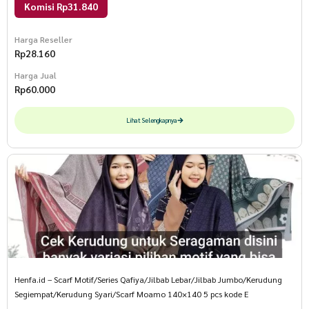
Komisi Rp31.840
Harga Reseller
Rp
28.160
Harga Jual
Rp
60.000
Lihat Selengkapnya
Henfa.id – Scarf Motif/Series Qafiya/Jilbab Lebar/Jilbab Jumbo/Kerudung
Segiempat/Kerudung Syari/Scarf Moamo 140×140 5 pcs kode E