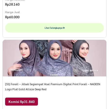
Rp
28.160
Harga Jual
Rp
60.000
Lihat Selengkapnya
[SS] Forall – Jilbab Segiempat Voal Premium Digital Print Forall – NADEEN
Logo Plat Gold Allsize Deep Red
Komisi Rp31.840