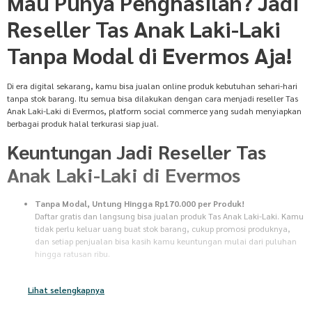
Mau Punya Penghasilan? Jadi
Reseller Tas Anak Laki-Laki
Tanpa Modal di Evermos Aja!
Di era digital sekarang, kamu bisa jualan online produk kebutuhan sehari-hari
tanpa stok barang. Itu semua bisa dilakukan dengan cara menjadi reseller Tas
Anak Laki-Laki di Evermos, platform social commerce yang sudah menyiapkan
berbagai produk halal terkurasi siap jual.
Keuntungan Jadi Reseller Tas
Anak Laki-Laki di Evermos
Tanpa Modal, Untung Hingga Rp170.000 per Produk!
Daftar gratis dan langsung bisa jualan produk Tas Anak Laki-Laki. Kamu
tidak perlu keluar uang buat stok barang, cukup promosi produknya,
dan setiap penjualan bisa kasih kamu keuntungan mulai dari puluhan
hingga ratusan ribu.
Tanpa Stok Barang
Tidak perlu pusing mikirin gudang atau packing untuk jualan produk
Lihat selengkapnya
Tas Anak Laki-Laki. Begitu pembeli bayar, semua proses dari persiapan
sampai pengiriman barang bakal diurus sama Evermos. Kamu tinggal