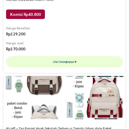
Komisi Rp40.800
Harga Reseller
Rp
129.200
Harga Jual
Rp
170.000
Lihat Selengkapnya
Alcaff – Tas Ransel Anak Sekolah Terbaru n Trendy Urban style Paket