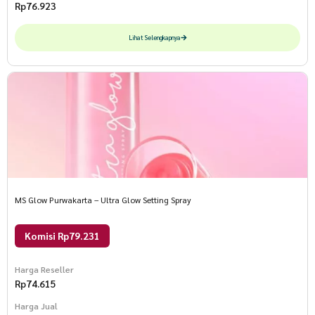
Rp
76.923
Lihat Selengkapnya
MS Glow Purwakarta – Ultra Glow Setting Spray
Komisi Rp79.231
Harga Reseller
Rp
74.615
Harga Jual