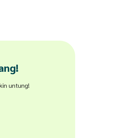
ang!
akin untung!