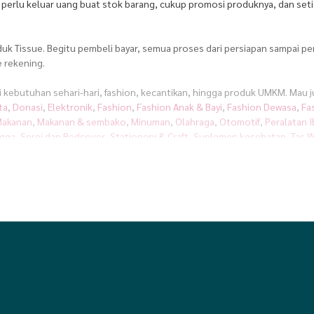
k perlu keluar uang buat stok barang, cukup promosi produknya, dan seti
duk Tissue. Begitu pembeli bayar, semua proses dari persiapan sampai p
 rekening.
ri kebutuhan sehari-hari, fashion, kecantikan, hingga produk UMKM. Mau 
ta
,
Donasi
,
Elektronik
,
Fashion
,
Fashion Anak & Bayi
,
Fashion Dewasa
,
Fa
akanan
,
Makanan & sembako
,
Minuman
,
Olahraga
,
Otomotif
,
Peralatan 
gga
,
Sprei dan Bedcover
,
Stationery & Craft
,
Suplemen kesehatan
,
Tas W
 dan berkualitas.
mosi produk Tissue siap pakai yang bisa langsung kamu share ke media so
r.
s atur waktu jualan sesuai ritme hidupmu. Mau sambil ngurus rumah, kerja
vermos
 dukungan penuh lewat ekosistem yang suportif. Kami percaya, sukses itu 