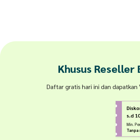
Khusus Reseller
Daftar gratis hari ini dan dapatka
Disko
s.d 
Min. P
Tanpa 