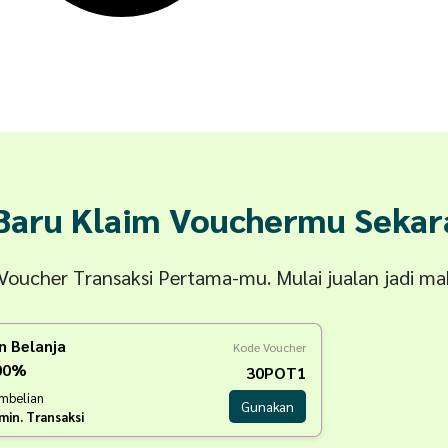
 Baru Klaim Vouchermu Sekar
n Voucher Transaksi Pertama-mu. Mulai jualan jadi m
n Belanja
Kode Voucher
100%
30POT1
embelian
Gunakan
min. Transaksi