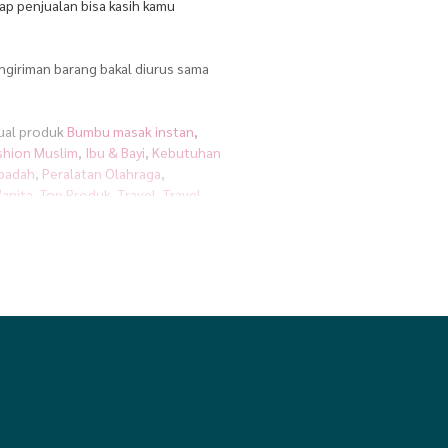
ap penjualan bisa kasih kamu
engiriman barang bakal diurus sama
jual produk
Bumbu masak instan
,
shion Muslim
,
Ibu & Bayi
,
Kebutuhan
Ibadah
,
Peralatan Olahraga
,
anita
,
Top Produk
,
Travel
,
Travel
sial. Jadi, kamu bisa langsung
 kantoran, atau bahkan pas lagi
lebih mudah diraih kalau dijalani