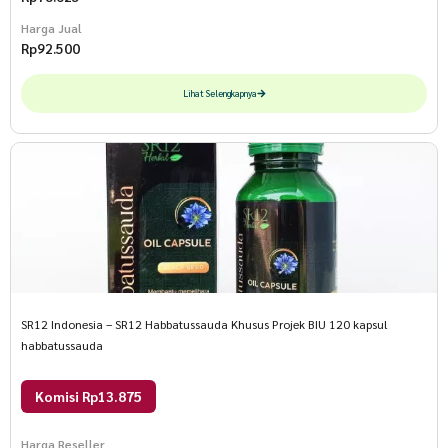
Harga Jual
Rp
92.500
Lihat Selengkapnya
SR12 Indonesia – SR12 Habbatussauda Khusus Projek BIU 120 kapsul
habbatussauda
Komisi Rp13.875
Harga Reseller