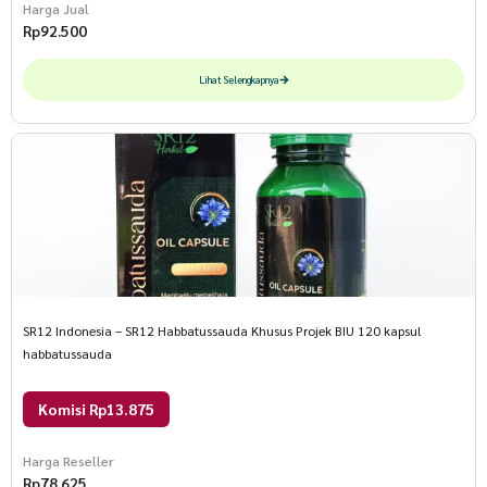
Harga Jual
Rp
92.500
Lihat Selengkapnya
SR12 Indonesia – SR12 Habbatussauda Khusus Projek BIU 120 kapsul
habbatussauda
Komisi Rp13.875
Harga Reseller
Rp
78.625