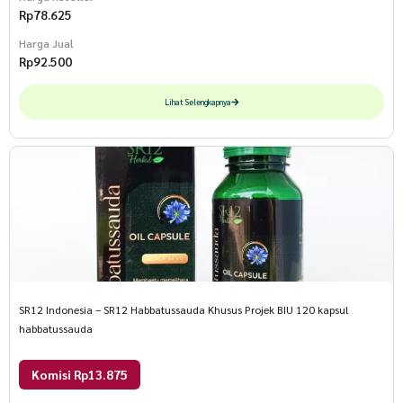
Rp
78.625
Harga Jual
Rp
92.500
Lihat Selengkapnya
SR12 Indonesia – SR12 Habbatussauda Khusus Projek BIU 120 kapsul
habbatussauda
Komisi Rp13.875