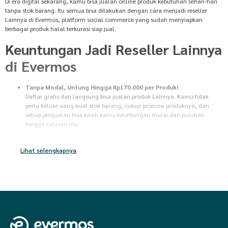
Di era digital sekarang, kamu bisa jualan online produk kebutuhan sehari-hari
tanpa stok barang. Itu semua bisa dilakukan dengan cara menjadi reseller
Lainnya di Evermos, platform social commerce yang sudah menyiapkan
berbagai produk halal terkurasi siap jual.
Keuntungan Jadi Reseller Lainnya
di Evermos
Tanpa Modal, Untung Hingga Rp170.000 per Produk!
Daftar gratis dan langsung bisa jualan produk Lainnya. Kamu tidak
perlu keluar uang buat stok barang, cukup promosi produknya, dan
setiap penjualan bisa kasih kamu keuntungan mulai dari puluhan
hingga ratusan ribu.
Tanpa Stok Barang
Tidak perlu pusing mikirin gudang atau packing untuk jualan produk
Lihat selengkapnya
Lainnya. Begitu pembeli bayar, semua proses dari persiapan sampai
pengiriman barang bakal diurus sama Evermos. Kamu tinggal santai,
dan tunggu keuntungan masuk ke rekening.
Pilihan Produk Terlengkap dan Terkurasi
Jual ribuan produk pilihan dari 56.000+ brand ternama, mulai dari
kebutuhan sehari-hari, fashion, kecantikan, hingga produk UMKM. Mau
jual produk
Box File
,
'Pasti Laku'
,
Accessories
,
Al-Quran & Buku
,
Dapur
,
Dompet Wanita
,
Donasi
,
Elektronik
,
Fashion
,
Fashion Anak & Bayi
,
Fashion Dewasa
,
Fashion Muslim
,
Ibu & Bayi
,
Kebutuhan Anak & Bayi
,