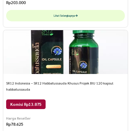
Rp
203.000
Lihat Selengkapnya
SR12 Indonesia – SR12 Habbatussauda Khusus Projek BIU 120 kapsul
habbatussauda
Komisi Rp13.875
Harga Reseller
Rp
78.625