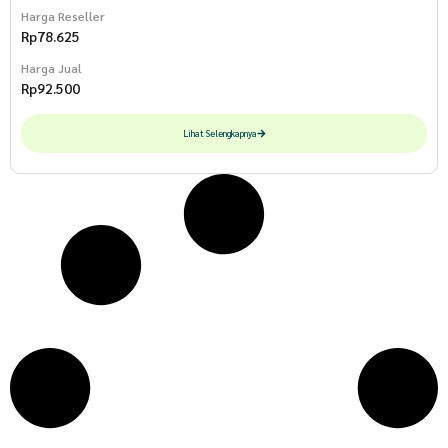
Harga Reseller
Rp
78.625
Harga Jual
Rp
92.500
Lihat Selengkapnya