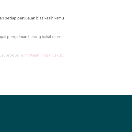
an setiap penjualan bisa kasih kamu
mpai pengiriman barang bakal diurus
jual produk
Krim Wajah
,
'Pasti Laku'
,
m
,
Ibu & Bayi
,
Kebutuhan Anak & Bayi
,
atan Olahraga
,
Perlengkapan Rumah
,
vel
,
Travel muslim
atau yang lainnya?
edia sosial. Jadi, kamu bisa langsung
 kerja kantoran, atau bahkan pas lagi