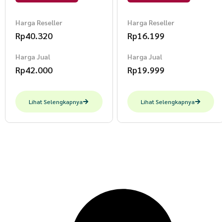
ml Asam
Kemasan 60ml
Harga Reseller
Harga Reseller
Rp
40.320
Rp
16.199
Harga Jual
Harga Jual
Rp
42.000
Rp
19.999
Lihat Selengkapnya
Lihat Selengkapnya