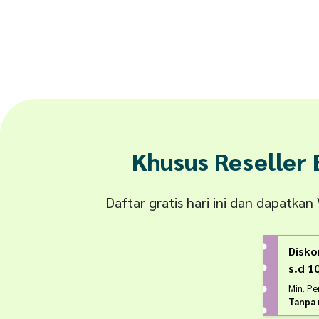
Khusus Reseller
Daftar gratis hari ini dan dapatka
Disko
s.d 
Min. P
Tanpa 