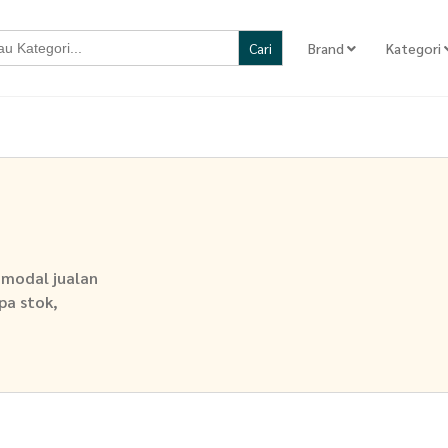
Brand
Kategori
h modal jualan
npa stok,