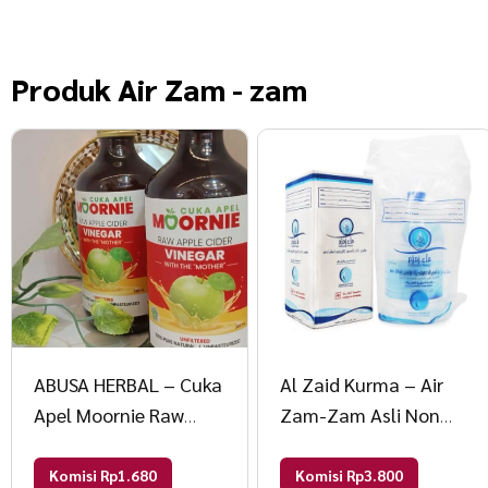
Produk
Air Zam - zam
ABUSA HERBAL – Cuka
Al Zaid Kurma – Air
Apel Moornie Raw
Zam-Zam Asli Non
Apple Cider Vinegar
Barcode Original
With The Mother 330
Premium 5 liter 100g
Komisi Rp1.680
Komisi Rp3.800