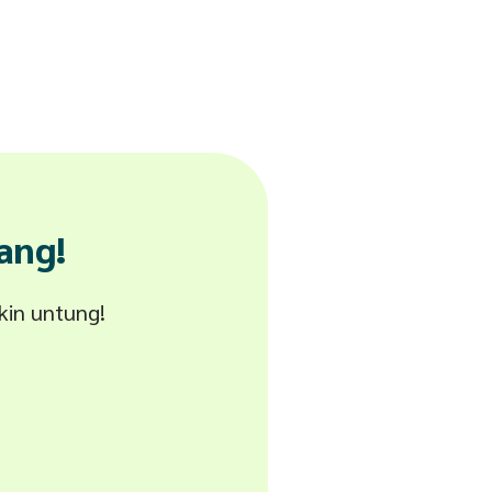
ang!
akin untung!