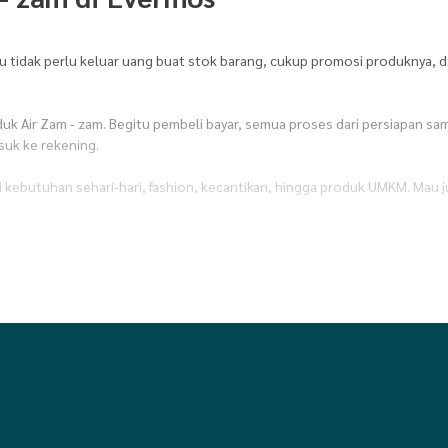
mu tidak perlu keluar uang buat stok barang, cukup promosi produknya, d
duk Air Zam - zam. Begitu pembeli bayar, semua proses dari persiapan sa
uk ke rekening.
ri kebutuhan sehari-hari, fashion, kecantikan, hingga produk UMKM. Mau 
lektronik
,
Fashion
,
Fashion Anak & Bayi
,
Fashion Dewasa
,
Fashion Musli
anan & sembako
,
Minuman
,
Olahraga
,
Otomotif
,
Peralatan Ibadah
,
Peral
er
,
Stationery & Craft
,
Suplemen kesehatan
,
Tas Wanita
,
Top Produk
,
Tra
mosi produk Air Zam - zam siap pakai yang bisa langsung kamu share ke m
r.
u bebas atur waktu jualan sesuai ritme hidupmu. Mau sambil ngurus rumah,
vermos