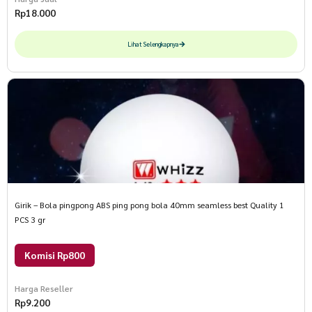
Rp
18.000
Lihat Selengkapnya
Girik – Bola pingpong ABS ping pong bola 40mm seamless best Quality 1
PCS 3 gr
Komisi Rp800
Harga Reseller
Rp
9.200