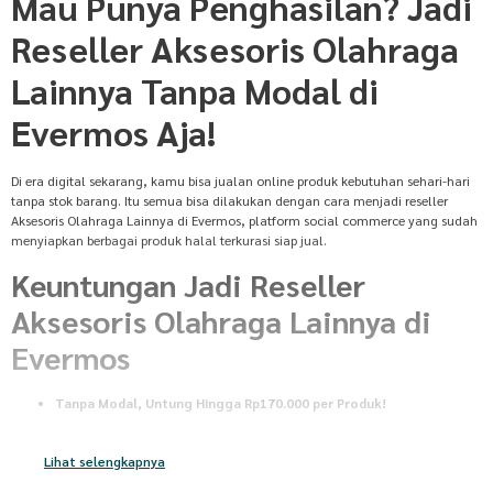
Mau Punya Penghasilan? Jadi
Reseller Aksesoris Olahraga
Lainnya Tanpa Modal di
Evermos Aja!
Di era digital sekarang, kamu bisa jualan online produk kebutuhan sehari-hari
tanpa stok barang. Itu semua bisa dilakukan dengan cara menjadi reseller
Aksesoris Olahraga Lainnya di Evermos, platform social commerce yang sudah
menyiapkan berbagai produk halal terkurasi siap jual.
Keuntungan Jadi Reseller
Aksesoris Olahraga Lainnya di
Evermos
Tanpa Modal, Untung Hingga Rp170.000 per Produk!
Daftar gratis dan langsung bisa jualan produk Aksesoris Olahraga
Lainnya. Kamu tidak perlu keluar uang buat stok barang, cukup promosi
Lihat selengkapnya
produknya, dan setiap penjualan bisa kasih kamu keuntungan mulai
dari puluhan hingga ratusan ribu.