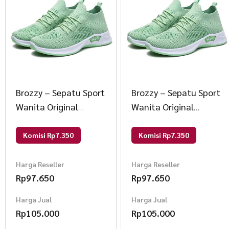
Brozzy – Sepatu Sport
Brozzy – Sepatu Sport
Wanita Original
Wanita Original
Brozzy D10 Sepatu
Brozzy D10 Sepatu
Rajut Olahraga 37
Rajut Olahraga 37
Komisi Rp7.350
Komisi Rp7.350
L.Green
L.Green
Harga Reseller
Harga Reseller
Rp
97.650
Rp
97.650
Harga Jual
Harga Jual
Rp
105.000
Rp
105.000