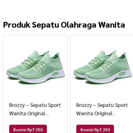
Produk
Sepatu Olahraga Wanita
Brozzy – Sepatu Sport
Brozzy – Sepatu Sport
Wanita Original
Wanita Original
Brozzy D10 Sepatu
Brozzy D10 Sepatu
Rajut Olahraga 36
Rajut Olahraga 36
Komisi Rp7.350
Komisi Rp7.350