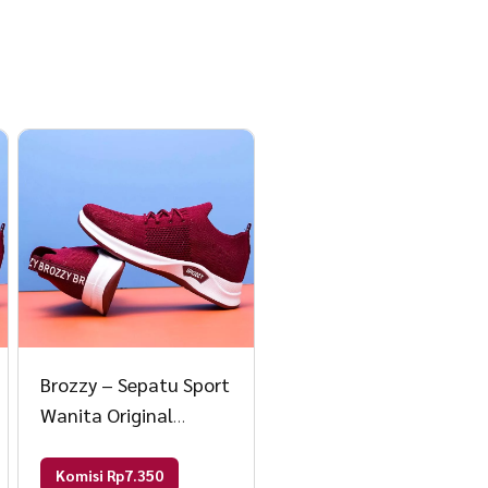
Brozzy – Sepatu Sport
Wanita Original
Brozzy D10 Sepatu
Rajut Olahraga 36
Komisi Rp7.350