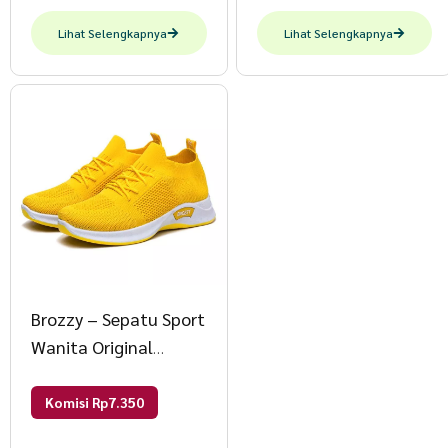
Lihat Selengkapnya
Lihat Selengkapnya
Brozzy – Sepatu Sport
Wanita Original
Brozzy D10 Sepatu
Rajut Olahraga 38
Komisi Rp7.350
Kuning