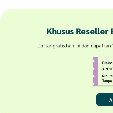
Khusus Reseller
Daftar gratis hari ini dan dapatka
Disko
s.d 
Min. P
Tanpa 
A