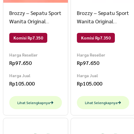
Brozzy – Sepatu Sport
Brozzy – Sepatu Sport
Wanita Original
Wanita Original
Brozzy D10 Sepatu
Brozzy D10 Sepatu
Rajut Olahraga 36
Rajut Olahraga 37
Komisi Rp7.350
Komisi Rp7.350
Marun
Kuning
Harga Reseller
Harga Reseller
Rp
97.650
Rp
97.650
Harga Jual
Harga Jual
Rp
105.000
Rp
105.000
Lihat Selengkapnya
Lihat Selengkapnya