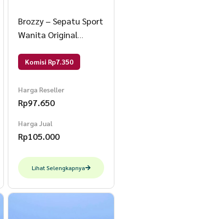
Brozzy – Sepatu Sport
Wanita Original
Brozzy D10 Sepatu
Rajut Olahraga 37
Komisi Rp7.350
L.Green
Harga Reseller
Rp
97.650
Harga Jual
Rp
105.000
Lihat Selengkapnya