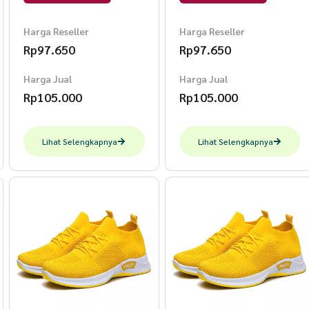
L.Green
Marun
Harga Reseller
Harga Reseller
Rp
97.650
Rp
97.650
Harga Jual
Harga Jual
Rp
105.000
Rp
105.000
Lihat Selengkapnya
Lihat Selengkapnya