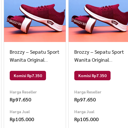
Brozzy – Sepatu Sport
Brozzy – Sepatu Sport
Wanita Original
Wanita Original
Brozzy D10 Sepatu
Brozzy D10 Sepatu
Rajut Olahraga 37
Rajut Olahraga 37
Komisi Rp7.350
Komisi Rp7.350
Marun
Marun
Harga Reseller
Harga Reseller
Rp
97.650
Rp
97.650
Harga Jual
Harga Jual
Rp
105.000
Rp
105.000