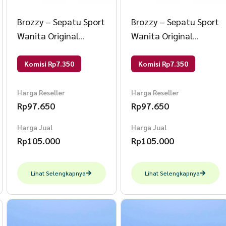
Brozzy – Sepatu Sport
Brozzy – Sepatu Sport
Wanita Original
Wanita Original
Brozzy D10 Sepatu
Brozzy D10 Sepatu
Rajut Olahraga 37
Rajut Olahraga 37
Komisi Rp7.350
Komisi Rp7.350
Kuning
Kuning
Harga Reseller
Harga Reseller
Rp
97.650
Rp
97.650
Harga Jual
Harga Jual
Rp
105.000
Rp
105.000
Lihat Selengkapnya
Lihat Selengkapnya