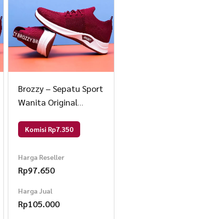
Brozzy – Sepatu Sport
Wanita Original
Brozzy D10 Sepatu
Rajut Olahraga 37
Komisi Rp7.350
Marun
Harga Reseller
Rp
97.650
Harga Jual
Rp
105.000