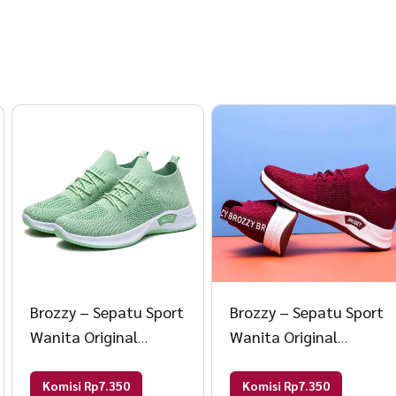
Brozzy – Sepatu Sport
Brozzy – Sepatu Sport
Wanita Original
Wanita Original
Brozzy D10 Sepatu
Brozzy D10 Sepatu
Rajut Olahraga 36
Rajut Olahraga 36
Komisi Rp7.350
Komisi Rp7.350