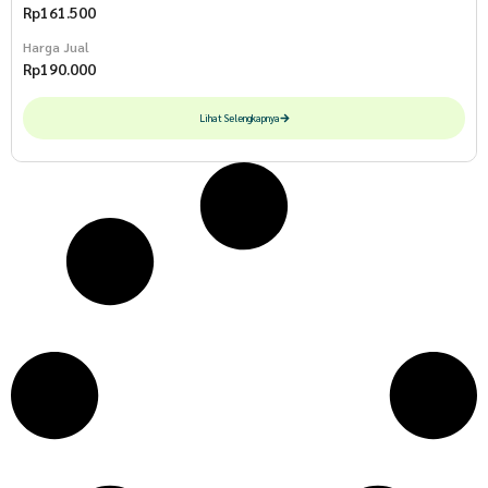
Rp
161.500
Harga Jual
Rp
190.000
Lihat Selengkapnya