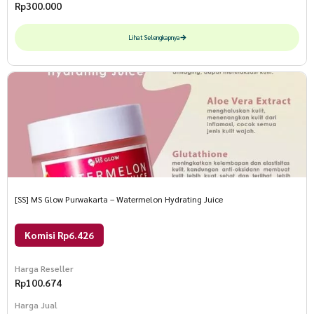
Rp
300.000
Lihat Selengkapnya
[SS] MS Glow Purwakarta – Watermelon Hydrating Juice
Komisi Rp6.426
Harga Reseller
Rp
100.674
Harga Jual