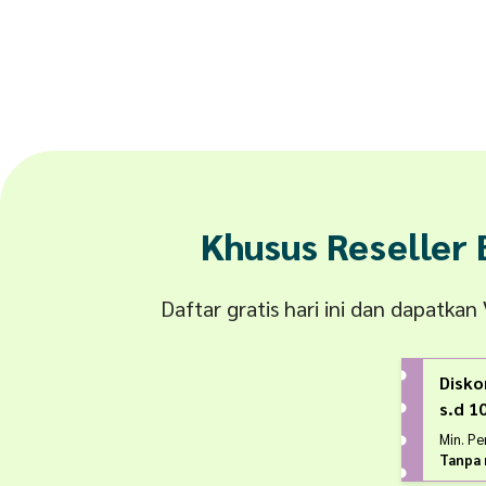
Khusus Reseller
Daftar gratis hari ini dan dapatka
Disko
s.d 
Min. P
Tanpa 