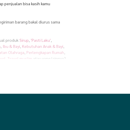
ap penjualan bisa kasih kamu
ngiriman barang bakal diurus sama
jual produk
Sirup
,
'Pasti Laku'
,
m
,
Ibu & Bayi
,
Kebutuhan Anak & Bayi
,
atan Olahraga
,
Perlengkapan Rumah
,
vel
,
Travel muslim
atau yang lainnya?
sial. Jadi, kamu bisa langsung menarik
kantoran, atau bahkan pas lagi
lebih mudah diraih kalau dijalani