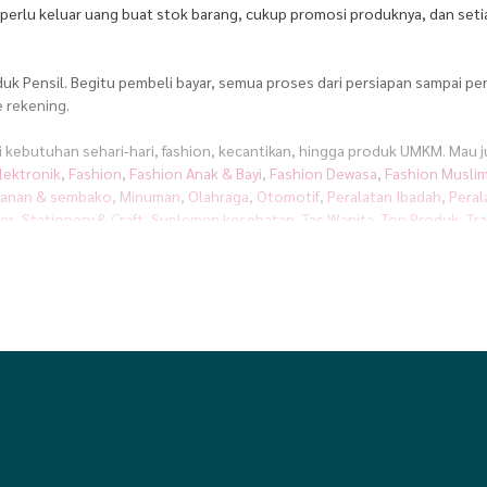
k perlu keluar uang buat stok barang, cukup promosi produknya, dan seti
duk Pensil. Begitu pembeli bayar, semua proses dari persiapan sampai pe
 rekening.
ri kebutuhan sehari-hari, fashion, kecantikan, hingga produk UMKM. Mau 
lektronik
,
Fashion
,
Fashion Anak & Bayi
,
Fashion Dewasa
,
Fashion Musli
anan & sembako
,
Minuman
,
Olahraga
,
Otomotif
,
Peralatan Ibadah
,
Peral
er
,
Stationery & Craft
,
Suplemen kesehatan
,
Tas Wanita
,
Top Produk
,
Tra
mosi produk Pensil siap pakai yang bisa langsung kamu share ke media so
 atur waktu jualan sesuai ritme hidupmu. Mau sambil ngurus rumah, kerja 
vermos
 dukungan penuh lewat ekosistem yang suportif. Kami percaya, sukses itu 