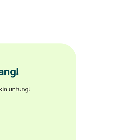
ang!
akin untung!