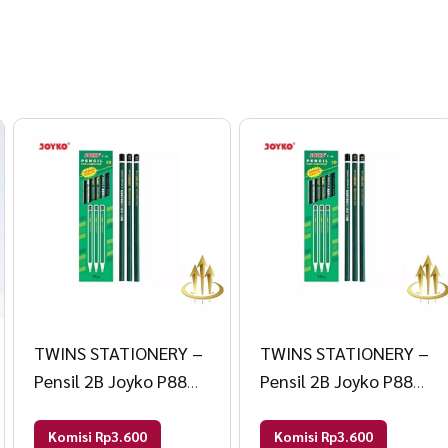
TWINS STATIONERY –
TWINS STATIONERY –
Pensil 2B Joyko P88
Pensil 2B Joyko P88
For Computer P-88
For Computer P-88
Hijau
Hijau
Komisi Rp3.600
Komisi Rp3.600