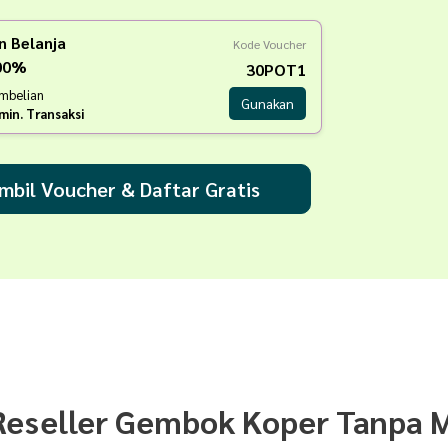
n Belanja
Kode Voucher
100%
30POT1
embelian
Gunakan
min. Transaksi
mbil Voucher & Daftar Gratis
Reseller Gembok Koper Tanpa M