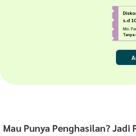
Disko
s.d 
Min. P
Tanpa 
A
Mau Punya Penghasilan? Jadi 