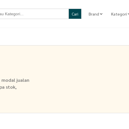
Brand
Kategori
h modal jualan
npa stok,