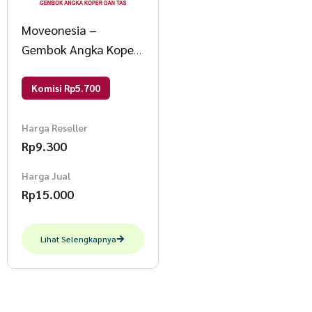
Moveonesia –
Gembok Angka Koper
Dan Tas Gembok
Angka RANDOM
Komisi Rp5.700
Harga Reseller
Rp
9.300
Harga Jual
Rp
15.000
Lihat Selengkapnya