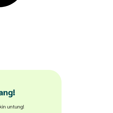
ang!
akin untung!