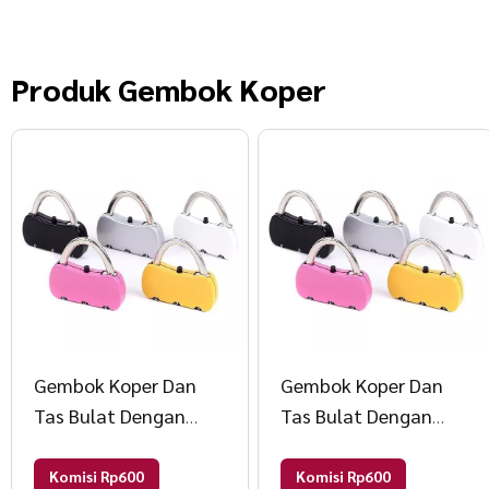
Produk
Gembok Koper
Gembok Koper Dan
Gembok Koper Dan
Tas Bulat Dengan
Tas Bulat Dengan
Kode Angka A121
Kode Angka A121
RANDOM
RANDOM
Komisi Rp600
Komisi Rp600