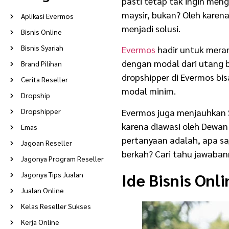
pasti tetap tak ingin men
maysir, bukan? Oleh karena 
Aplikasi Evermos
menjadi solusi.
Bisnis Online
Bisnis Syariah
Evermos
hadir untuk meran
dengan modal dari utang 
Brand Pilihan
dropshipper di Evermos bi
Cerita Reseller
modal minim.
Dropship
Evermos juga menjauhkan S
Dropshipper
karena diawasi oleh Dewan
Emas
pertanyaan adalah, apa s
Jagoan Reseller
berkah? Cari tahu jawabann
Jagonya Program Reseller
Ide Bisnis Onl
Jagonya Tips Jualan
Jualan Online
Kelas Reseller Sukses
Kerja Online