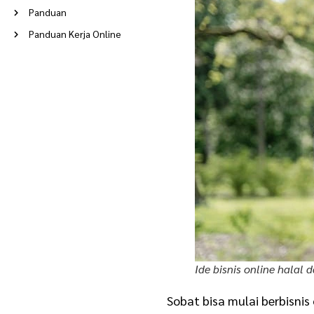
Panduan
Panduan Kerja Online
Peluang Usaha
Poin Berkah
Ramadan
Reseller
Rumah Tangga
Stories
Supplier
Tentang Evermos
Update Terkini
Usaha
Ide bisnis online halal 
Usaha Modal Kecil
Usaha Rumahan
Sobat bisa mulai berbisni