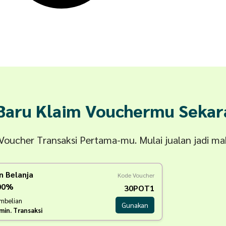
 Baru Klaim Vouchermu Sekar
n Voucher Transaksi Pertama-mu. Mulai jualan jadi m
n Belanja
Kode Voucher
100%
30POT1
embelian
Gunakan
min. Transaksi