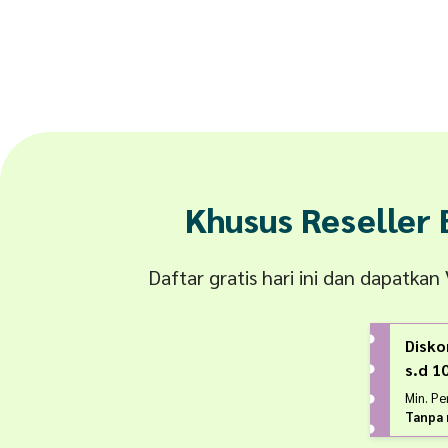
Khusus Reseller
Daftar gratis hari ini dan dapatka
Disko
s.d 
Min. P
Tanpa 