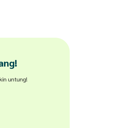
ang!
akin untung!