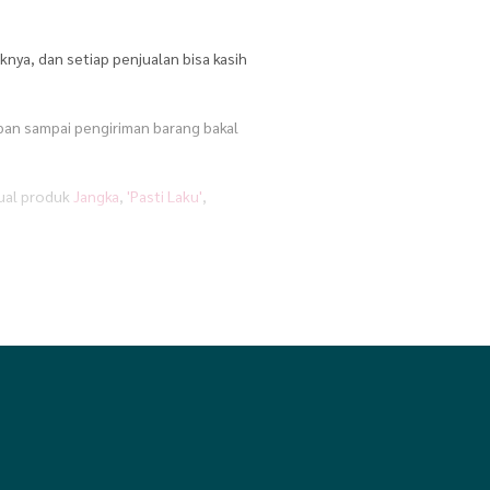
nya, dan setiap penjualan bisa kasih
apan sampai pengiriman barang bakal
jual produk
Jangka
,
'Pasti Laku'
,
m
,
Ibu & Bayi
,
Kebutuhan Anak & Bayi
,
atan Olahraga
,
Perlengkapan Rumah
,
vel
,
Travel muslim
atau yang lainnya?
e ke media sosial. Jadi, kamu bisa
s rumah, kerja kantoran, atau bahkan