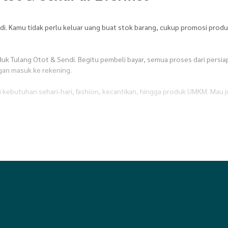
di. Kamu tidak perlu keluar uang buat stok barang, cukup promosi produk
oduk Tulang Otot & Sendi. Begitu pembeli bayar, semua proses dari persi
gan masuk ke rekening.
ri kebutuhan sehari-hari, fashion, kecantikan, hingga produk UMKM. Mau 
lektronik
,
Fashion
,
Fashion Anak & Bayi
,
Fashion Dewasa
,
Fashion Musli
anan & sembako
,
Minuman
,
Olahraga
,
Otomotif
,
Peralatan Ibadah
,
Peral
er
,
Stationery & Craft
,
Suplemen kesehatan
,
Tas Wanita
,
Top Produk
,
Tra
mosi produk Tulang Otot & Sendi siap pakai yang bisa langsung kamu shar
akin lancar.
et. Kamu bebas atur waktu jualan sesuai ritme hidupmu. Mau sambil nguru
vermos