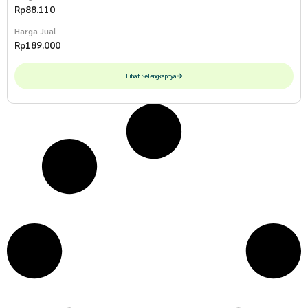
Rp
88.110
Harga Jual
Rp
189.000
Lihat Selengkapnya