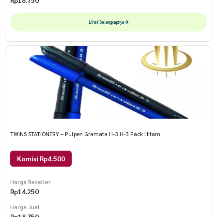
Rp
18.750
Lihat Selengkapnya
TWINS STATIONERY – Pulpen Gramata H-3 H-3 Pack Hitam
Komisi Rp4.500
Harga Reseller
Rp
14.250
Harga Jual
Rp
18.750