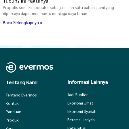
Tubuh? Ini Faktanya!
Propolis semakin populer sebagai salah satu bahan alami yang
dipercaya dapat membantu menjaga daya tahan
Baca Selengkapnya »
Informasi Lainnya
Tentang Kami
Jadi Suplier
Tentang Evermos
Ekonomi Umat
Kontak
Ekonomi Syariah
Panduan
Beramal Jariyah
Produk
Peta Situs
Karir