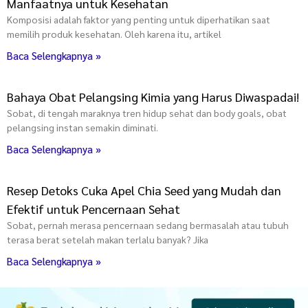
Manfaatnya untuk Kesehatan
Komposisi adalah faktor yang penting untuk diperhatikan saat
memilih produk kesehatan. Oleh karena itu, artikel
Baca Selengkapnya »
Bahaya Obat Pelangsing Kimia yang Harus Diwaspadai!
Sobat, di tengah maraknya tren hidup sehat dan body goals, obat
pelangsing instan semakin diminati.
Baca Selengkapnya »
Resep Detoks Cuka Apel Chia Seed yang Mudah dan
Efektif untuk Pencernaan Sehat
Sobat, pernah merasa pencernaan sedang bermasalah atau tubuh
terasa berat setelah makan terlalu banyak? Jika
Baca Selengkapnya »