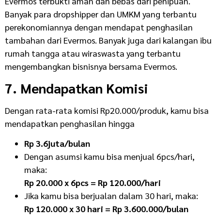
Evermos terbukti aman dan bebas dari penipuan.
Banyak para dropshipper dan UMKM yang terbantu
perekonomiannya dengan mendapat penghasilan
tambahan dari Evermos. Banyak juga dari kalangan ibu
rumah tangga atau wiraswasta yang terbantu
mengembangkan bisnisnya bersama Evermos.
7. Mendapatkan Komisi
Dengan rata-rata komisi Rp20.000/produk, kamu bisa
mendapatkan penghasilan hingga
Rp 3.6juta/bulan
Dengan asumsi kamu bisa menjual 6pcs/hari,
maka:
Rp 20.000 x 6pcs = Rp 120.000/hari
Jika kamu bisa berjualan dalam 30 hari, maka:
Rp 120.000 x 30 hari = Rp 3.600.000/bulan