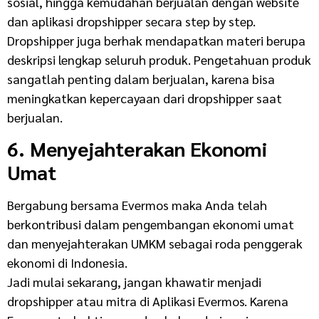
sosial, hingga kemudahan berjualan dengan website
dan aplikasi dropshipper secara step by step.
Dropshipper juga berhak mendapatkan materi berupa
deskripsi lengkap seluruh produk. Pengetahuan produk
sangatlah penting dalam berjualan, karena bisa
meningkatkan kepercayaan dari dropshipper saat
berjualan.
6. Menyejahterakan Ekonomi
Umat
Bergabung bersama Evermos maka Anda telah
berkontribusi dalam pengembangan ekonomi umat
dan menyejahterakan UMKM sebagai roda penggerak
ekonomi di Indonesia.
Jadi mulai sekarang, jangan khawatir menjadi
dropshipper atau mitra di Aplikasi Evermos. Karena