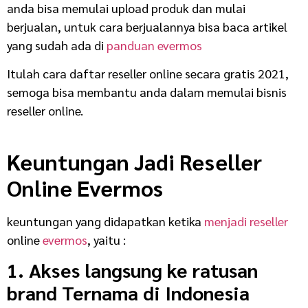
anda bisa memulai upload produk dan mulai
berjualan, untuk cara berjualannya bisa baca artikel
yang sudah ada di
panduan evermos
Itulah cara daftar reseller online secara gratis 2021,
semoga bisa membantu anda dalam memulai bisnis
reseller online.
Keuntungan Jadi Reseller
Online Evermos
keuntungan yang didapatkan ketika
menjadi reseller
online
evermos
, yaitu :
1. Akses langsung ke ratusan
brand Ternama di Indonesia