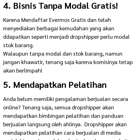
4. Bisnis Tanpa Modal Gratis!
Karena Mendaftar Evermos Gratis dan telah
menyediakan berbagai kemudahan yang akan
ddapatkan seperti menjadi dropshipper perlu modal
stok barang.
Walaupun tanpa modal dan stok barang, namun
jangan khawatir, tenang saja karena komisinya tetap
akan berlimpah!
5. Mendapatkan Pelatihan
Anda belum memiliki pengalaman berjualan secara
online? Tenang saja, semua dropshipper akan
mendapatkan bimbingan pelatihan dan panduan
berjualan langsung oleh ahlinya. Dropshipper akan
mendapatkan pelatihan cara berjualan di media