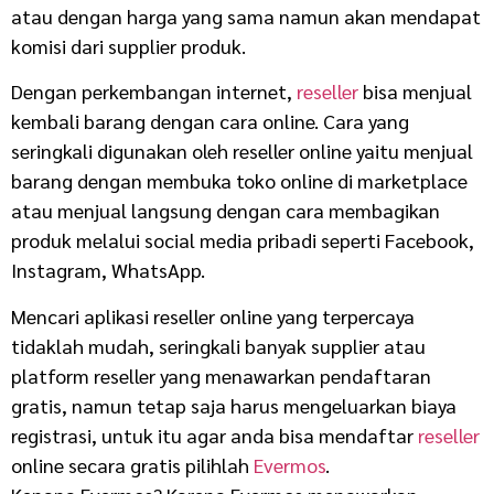
atau dengan harga yang sama namun akan mendapat
komisi dari supplier produk.
Dengan perkembangan internet,
reseller
bisa menjual
kembali barang dengan cara online. Cara yang
seringkali digunakan oleh reseller online yaitu menjual
barang dengan membuka toko online di marketplace
atau menjual langsung dengan cara membagikan
produk melalui social media pribadi seperti Facebook,
Instagram, WhatsApp.
Mencari aplikasi reseller online yang terpercaya
tidaklah mudah, seringkali banyak supplier atau
platform reseller yang menawarkan pendaftaran
gratis, namun tetap saja harus mengeluarkan biaya
registrasi, untuk itu agar anda bisa mendaftar
reseller
online secara gratis pilihlah
Evermos
.