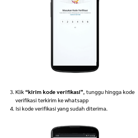
Klik
“kirim kode verifikasi”
, tunggu hingga kode
verifikasi terkirim ke whatsapp
Isi kode verifikasi yang sudah diterima.