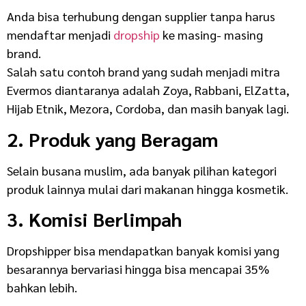
Anda bisa terhubung dengan supplier tanpa harus
mendaftar menjadi
dropship
ke masing- masing
brand.
Salah satu contoh brand yang sudah menjadi mitra
Evermos diantaranya adalah Zoya, Rabbani, ElZatta,
Hijab Etnik, Mezora, Cordoba, dan masih banyak lagi.
2. Produk yang Beragam
Selain busana muslim, ada banyak pilihan kategori
produk lainnya mulai dari makanan hingga kosmetik.
3. Komisi Berlimpah
Dropshipper bisa mendapatkan banyak komisi yang
besarannya bervariasi hingga bisa mencapai 35%
bahkan lebih.