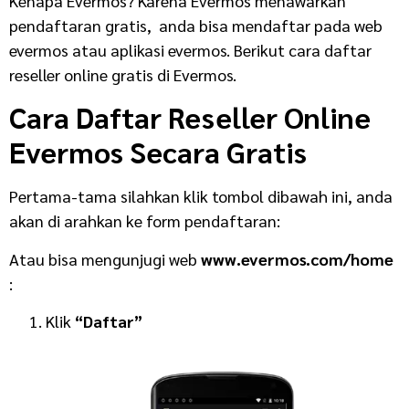
Kenapa Evermos? Karena Evermos menawarkan
pendaftaran gratis, anda bisa mendaftar pada web
evermos atau aplikasi evermos. Berikut cara daftar
reseller online gratis di Evermos.
Cara Daftar Reseller Online
Evermos Secara Gratis
Pertama-tama silahkan klik tombol dibawah ini, anda
akan di arahkan ke form pendaftaran:
Atau bisa mengunjugi web
www.evermos.com/home
:
Klik
“Daftar”