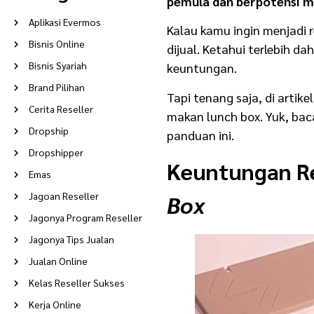
pemula dan berpotensi m
Aplikasi Evermos
Kalau kamu ingin menjadi 
Bisnis Online
dijual. Ketahui terlebih da
Bisnis Syariah
keuntungan.
Brand Pilihan
Tapi tenang saja, di artik
Cerita Reseller
makan lunch box
. Yuk, ba
Dropship
panduan ini.
Dropshipper
Keuntungan
R
Emas
Jagoan Reseller
Box
Jagonya Program Reseller
Jagonya Tips Jualan
Jualan Online
Kelas Reseller Sukses
Kerja Online