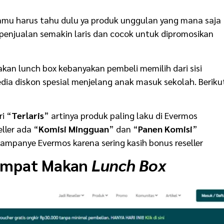
amu harus tahu dulu ya produk unggulan yang mana saja
 penjualan semakin laris dan cocok untuk dipromosikan
akan lunch box
kebanyakan pembeli memilih dari sisi
sedia diskon spesial menjelang anak masuk sekolah. Beriku
ri “
Terlaris
”
artinya produk paling laku di Evermos
ller ada “
Komisi Mingguan
”
dan “
Panen Komisi
”
ampanye Evermos karena sering kasih bonus reseller
empat Makan
Lunch Box