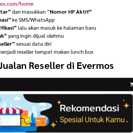
os.com/home
tar”
dan masukkan “
Nomor HP Aktif”
kasi”
ke SMS/WhatsApp
ifikasi”
lalu akan masuk ke halaman baru
uk”
yang ingin dijual olehmu
seller”
sesuai data diri
menjadi
reseller tempat makan lunch box
Jualan Reseller di Evermos