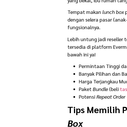
yang bekal, ibu rumah ta
Usaha Sampingan
Tempat makan
lunch box
p
dengan selera pasar (anak-
fungsionalnya.
Lebih untung jadi
reseller
tersedia di platform Everm
bawah ini ya!
Permintaan Tinggi da
Banyak Pilihan dan B
Harga Terjangkau Mud
Paket
Bundle
(beli
tas
Potensi
Repeat Order
Tips Memilih 
Box