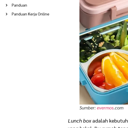
Panduan
Panduan Kerja Online
Peluang Usaha
Poin Berkah
Ramadan
Reseller
Rumah Tangga
Stories
Supplier
Tentang Evermos
Update Terkini
Usaha
Sumber:
evermos
.com
Usaha Modal Kecil
Lunch box
adalah kebutuha
Usaha Rumahan