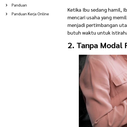
Panduan
Ketika Ibu sedang hamil, Ib
Panduan Kerja Online
mencari usaha yang memilik
Peluang Usaha
menjadi pertimbangan uta
Poin Berkah
butuh waktu untuk istirah
Ramadan
2. Tanpa Modal F
Reseller
Rumah Tangga
Stories
Supplier
Tentang Evermos
Update Terkini
Usaha
Usaha Modal Kecil
Usaha Rumahan