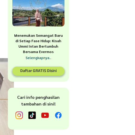
a
a
Menemukan Semangat Baru
di Setiap Fase Hidup: Kisah
Ummi Intan Bertumbuh
Bersama Evermos
Selengkapnya..
Daftar GRATIS Disini
Cari info penghasilan
tambahan di sini!