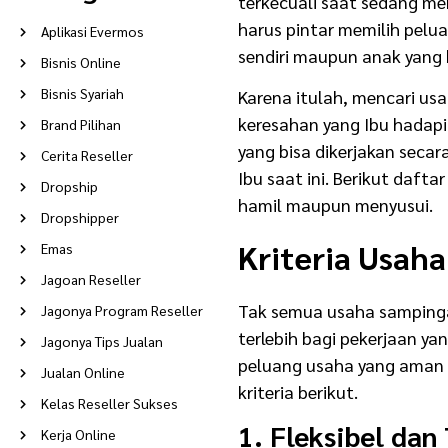
terkecuali saat sedang me
harus pintar memilih pelu
Aplikasi Evermos
sendiri maupun anak yang 
Bisnis Online
Bisnis Syariah
Karena itulah, mencari usa
keresahan yang Ibu hadapi
Brand Pilihan
yang bisa dikerjakan secar
Cerita Reseller
Ibu saat ini. Berikut daft
Dropship
hamil maupun menyusui.
Dropshipper
Kriteria Usah
Emas
Jagoan Reseller
Tak semua usaha sampinga
Jagonya Program Reseller
terlebih bagi pekerjaan yan
Jagonya Tips Jualan
peluang usaha yang aman u
Jualan Online
kriteria berikut.
Kelas Reseller Sukses
1. Fleksibel dan
Kerja Online