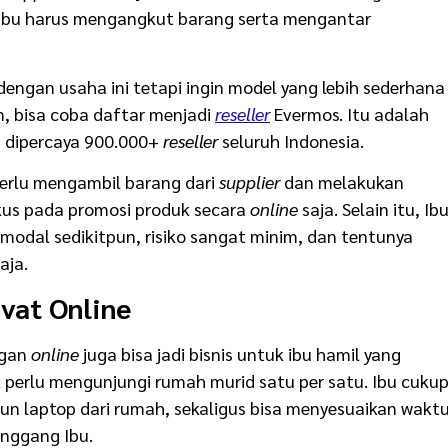
. Ibu harus mengangkut barang serta mengantar
dengan usaha ini tetapi ingin model yang lebih sederhana
, bisa coba daftar menjadi
reseller
Evermos. Itu adalah
 dipercaya 900.000+
reseller
seluruh Indonesia.
perlu mengambil barang dari
supplier
dan melakukan
okus pada promosi produk secara
online
saja. Selain itu, Ib
 modal sedikitpun, risiko sangat minim, dan tentunya
aja.
vat Online
ngan
online
juga bisa jadi bisnis untuk ibu hamil yang
k perlu mengunjungi rumah murid satu per satu. Ibu cuku
n laptop dari rumah, sekaligus bisa menyesuaikan wakt
enggang Ibu.