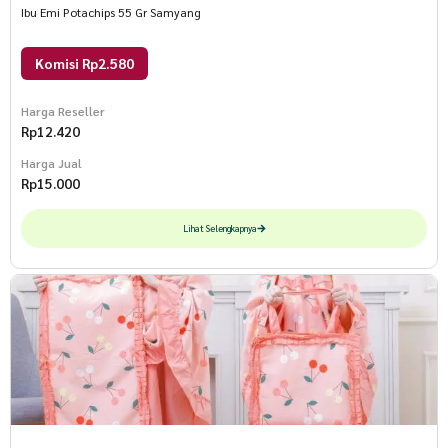
Ibu Emi Potachips 55 Gr Samyang
Komisi Rp2.580
Harga Reseller
Rp
12.420
Harga Jual
Rp
15.000
Lihat Selengkapnya