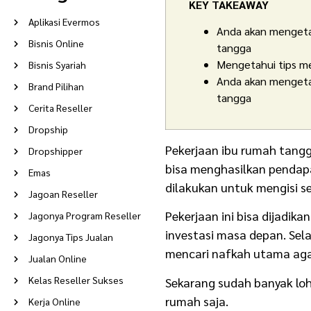
KEY TAKEAWAY
Aplikasi Evermos
Anda akan mengeta
Bisnis Online
tangga
Mengetahui tips m
Bisnis Syariah
Anda akan mengetah
Brand Pilihan
tangga
Cerita Reseller
Dropship
Pekerjaan ibu rumah tangga
Dropshipper
bisa menghasilkan pendapa
Emas
dilakukan untuk mengisi s
Jagoan Reseller
Pekerjaan ini bisa dijadik
Jagonya Program Reseller
investasi masa depan. Se
Jagonya Tips Jualan
mencari nafkah utama aga
Jualan Online
Kelas Reseller Sukses
Sekarang sudah banyak lo
rumah saja.
Kerja Online