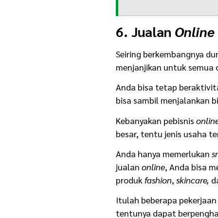
6. Jualan
Online
Seiring berkembangnya dun
menjanjikan untuk semua 
Anda bisa tetap beraktivi
bisa sambil menjalankan b
Kebanyakan pebisnis
onlin
besar, tentu jenis usaha 
Anda hanya memerlukan
s
jualan
online
, Anda bisa m
produk
fashion
,
skincare,
da
Itulah beberapa pekerjaan
tentunya dapat berpenghas