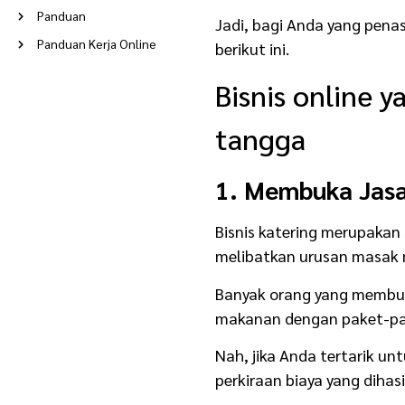
Panduan
Jadi, bagi Anda yang pena
Panduan Kerja Online
berikut ini.
Peluang Usaha
Bisnis online 
Poin Berkah
Ramadan
tangga
Reseller
1. Membuka Jas
Rumah Tangga
Stories
Bisnis katering merupakan 
Supplier
melibatkan urusan masak 
Tentang Evermos
Banyak orang yang membu
Update Terkini
makanan dengan paket-pak
Usaha
Usaha Modal Kecil
Nah, jika Anda tertarik u
perkiraan biaya yang diha
Usaha Rumahan