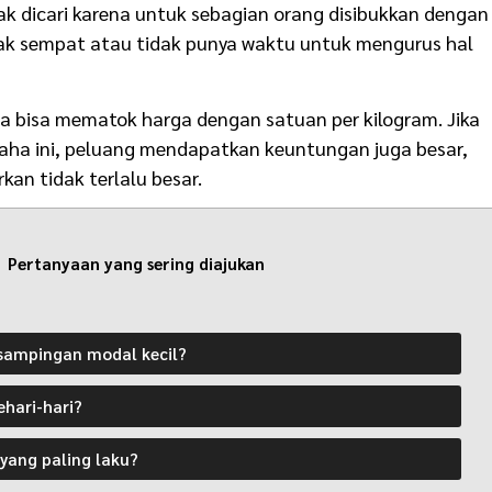
yak dicari karena untuk sebagian orang disibukkan dengan
dak sempat atau tidak punya waktu untuk mengurus hal
a bisa mematok harga dengan satuan per kilogram. Jika
saha ini, peluang mendapatkan keuntungan juga besar,
kan tidak terlalu besar.
Pertanyaan yang sering diajukan
ampingan modal kecil?
ehari-hari?
sa banget mulai tanpa ribet pilih produk untuk usaha. Caranya dengan bergabung di Evermos. di Evermos tersedia ribuan produk unggulan yang siap jadi produk bisnis Anda. Jadi Anda bisa menjual bermacam-macam produk tanpa bingung lagi. Semuanya ada disini.
yang paling laku?