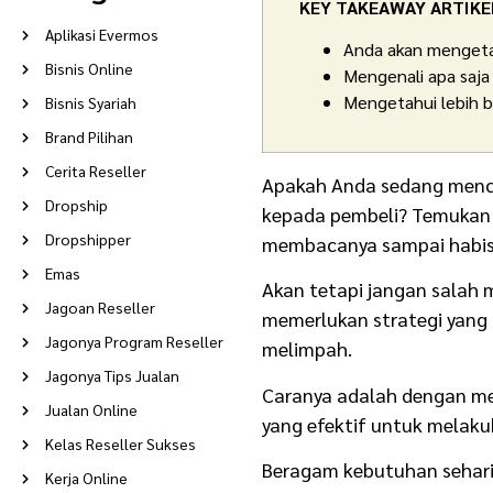
KEY TAKEAWAY ARTIKE
Aplikasi Evermos
Anda akan mengetah
Bisnis Online
Mengenali apa saja 
Mengetahui lebih 
Bisnis Syariah
Brand Pilihan
Cerita Reseller
Apakah Anda sedang mencar
Dropship
kepada pembeli? Temukan 
Dropshipper
membacanya sampai habis
Emas
Akan tetapi jangan salah 
Jagoan Reseller
memerlukan strategi yang
Jagonya Program Reseller
melimpah.
Jagonya Tips Jualan
Caranya adalah dengan men
Jualan Online
yang efektif untuk melak
Kelas Reseller Sukses
Beragam kebutuhan sehari-h
Kerja Online