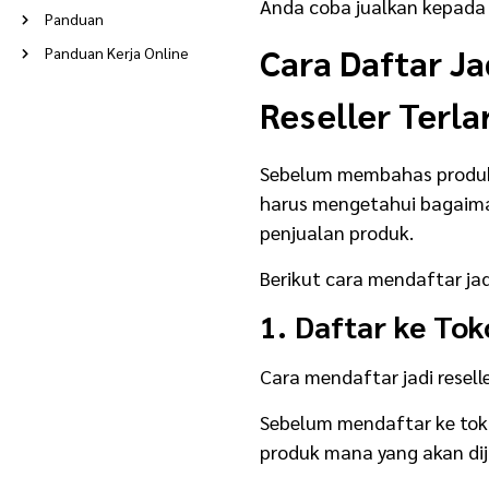
Anda coba jualkan kepada 
Panduan
Cara Daftar Ja
Panduan Kerja Online
Peluang Usaha
Reseller Terlar
Poin Berkah
Ramadan
Sebelum membahas produk ap
Reseller
harus mengetahui bagaiman
Rumah Tangga
penjualan produk.
Stories
Berikut cara mendaftar jad
Supplier
1. Daftar ke Tok
Tentang Evermos
Update Terkini
Cara mendaftar jadi resell
Usaha
Sebelum mendaftar ke toko
Usaha Modal Kecil
produk mana yang akan di
Usaha Rumahan